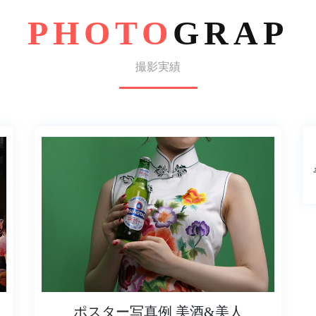
PHOTO
GRAP
撮影実績
ポスター写真例 美酒&美人